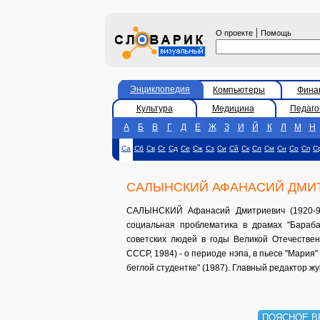
|
О проекте
Помощь
Энциклопедия
Компьютеры
Фина
Культура
Медицина
Педаго
А
Б
В
Г
Д
Е
Ж
З
И
Й
К
Л
М
Н
Са
Сб
Св
Сг
Сд
Се
Сж
Сз
Си
Сй
Ск
Сл
См
Сн
Со
Сп
С
САЛЫНСКИЙ АФАНАСИЙ ДМИ
САЛЫНСКИЙ Афанасий Дмитриевич (1920-93)
социальная проблематика в драмах "Бараба
советских людей в годы Великой Отечествен
СССР, 1984) - о периоде нэпа, в пьесе "Мария"
беглой студентке" (1987). Главный редактор жур
ПОЯСНОЕ В