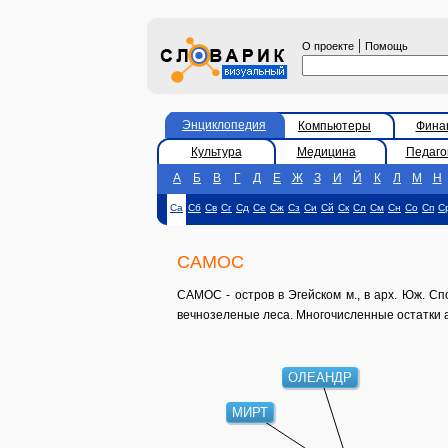
|
О проекте
Помощь
Энциклопедия
Компьютеры
Фина
Культура
Медицина
Педаго
А
Б
В
Г
Д
Е
Ж
З
И
Й
К
Л
М
Н
Са
Сб
Св
Сг
Сд
Се
Сж
Сз
Си
Сй
Ск
Сл
См
Сн
Со
Сп
С
САМОС
САМОС - остров в Эгейском м., в арх. Юж. Сп
вечнозеленые леса. Многочисленные остатки 
ОЛЕАНДР
МИРТ