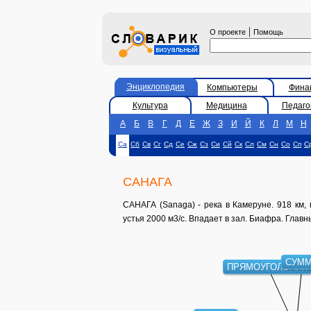
|
О проекте
Помощь
Энциклопедия
Компьютеры
Фина
Культура
Медицина
Педаго
А
Б
В
Г
Д
Е
Ж
З
И
Й
К
Л
М
Н
Са
Сб
Св
Сг
Сд
Се
Сж
Сз
Си
Сй
Ск
Сл
См
Сн
Со
Сп
С
САНАГА
САНАГА (Sanaga) - река в Камеруне. 918 км,
устья 2000 м3/с. Впадает в зал. Биафра. Главн
СУММ
ПРЯМОУГОЛЬНИК