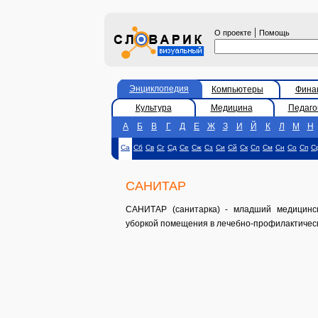
|
О проекте
Помощь
Энциклопедия
Компьютеры
Фина
Культура
Медицина
Педаго
А
Б
В
Г
Д
Е
Ж
З
И
Й
К
Л
М
Н
Са
Сб
Св
Сг
Сд
Се
Сж
Сз
Си
Сй
Ск
Сл
См
Сн
Со
Сп
С
САНИТАР
САНИТАР (санитарка) - младший медицинск
уборкой помещения в лечебно-профилактическ