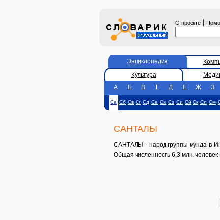
|
О проекте
Пом
Энциклопедия
Комп
Культура
Меди
А
Б
В
Г
Д
Е
Ж
З
Са
Сб
Св
Сг
Сд
Се
Сж
Сз
Си
Сй
Ск
Сл
См
САНТАЛЫ
САНТАЛЫ - народ группы мунда в Инд
Общая численность 6,3 млн. человек 