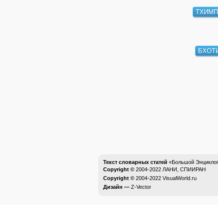
ТХИМП
БХОТ
Текст словарных статей
«Большой Энциклоп
Copyright ©
2004-2022
ЛАНИ, СПИИРАН
Copyright ©
2004-2022
VisualWorld.ru
Дизайн —
Z-Vector