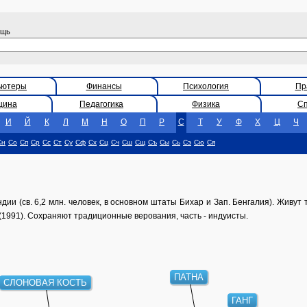
ощь
ьютеры
Финансы
Психология
Пр
цина
Педагогика
Физика
С
И
Й
К
Л
М
Н
О
П
Р
С
Т
У
Ф
Х
Ц
Ч
Сн
Со
Сп
Ср
Сс
Ст
Су
Сф
Сх
Сц
Сч
Сш
Сщ
Съ
Сы
Сь
Сэ
Сю
Ся
ии (св. 6,2 млн. человек, в основном штаты Бихар и Зап. Бенгалия). Живут 
(1991). Сохраняют традиционные верования, часть - индуисты.
ПАТНА
СЛОНОВАЯ КОСТЬ
ГАНГ