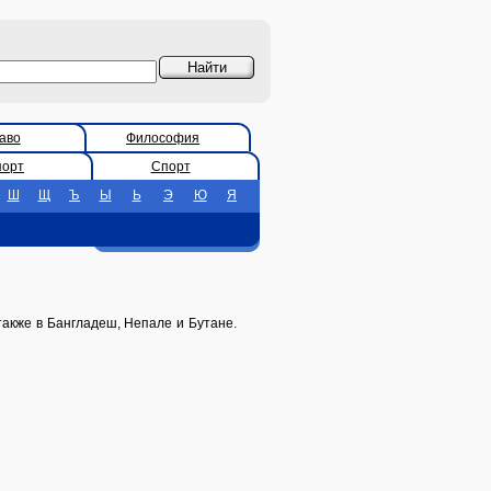
аво
Философия
порт
Спорт
Ш
Щ
Ъ
Ы
Ь
Э
Ю
Я
также в Бангладеш, Непале и Бутане.