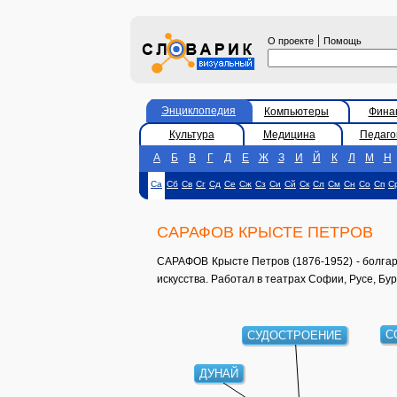
|
О проекте
Помощь
Энциклопедия
Компьютеры
Фина
Культура
Медицина
Педаго
А
Б
В
Г
Д
Е
Ж
З
И
Й
К
Л
М
Н
Са
Сб
Св
Сг
Сд
Се
Сж
Сз
Си
Сй
Ск
Сл
См
Сн
Со
Сп
С
САРАФОВ КРЫСТЕ ПЕТРОВ
САРАФОВ Крысте Петров (1876-1952) - болгар
искусства. Работал в театрах Софии, Русе, Бур
СУДОСТРОЕНИЕ
С
ДУНАЙ