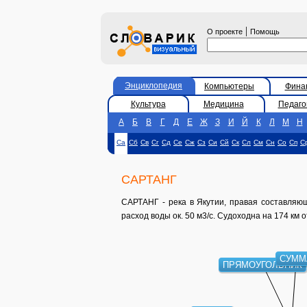
|
О проекте
Помощь
Энциклопедия
Компьютеры
Фина
Культура
Медицина
Педаго
А
Б
В
Г
Д
Е
Ж
З
И
Й
К
Л
М
Н
Са
Сб
Св
Сг
Сд
Се
Сж
Сз
Си
Сй
Ск
Сл
См
Сн
Со
Сп
С
САРТАНГ
САРТАНГ - река в Якутии, правая составляющ
расход воды ок. 50 м3/с. Судоходна на 174 км о
СУММ
ПРЯМОУГОЛЬНИК