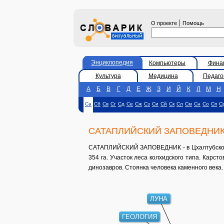
|
О проекте
Помощь
Энциклопедия
Компьютеры
Фина
Культура
Медицина
Педаго
А
Б
В
Г
Д
Е
Ж
З
И
Й
К
Л
М
Н
Са
Сб
Св
Сг
Сд
Се
Сж
Сз
Си
Сй
Ск
Сл
См
Сн
Со
Сп
С
САТАПЛИЙСКИЙ ЗАПОВЕДНИ
САТАПЛИЙСКИЙ ЗАПОВЕДНИК - в Цхалтубском р
354 га. Участок леса колхидского типа. Карс
динозавров. Стоянка человека каменного века.
ЛУНА
ГЕОЛОГИЯ