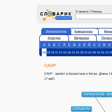
|
О проекте
Помощь
Энциклопедия
Компьютеры
Фина
Культура
Медицина
Педаго
А
Б
В
Г
Д
Е
Ж
З
И
Й
К
Л
М
Н
Са
Сб
Св
Сг
Сд
Се
Сж
Сз
Си
Сй
Ск
Сл
См
Сн
Со
Сп
С
САУР
САУР - хребет в Казахстане и Китае. Длина 14
17 км2).
КАЗАХ
ТАРБАГАТАЙ
САРЫАГАЧ