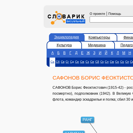
|
О проекте
Помощь
Энциклопедия
Компьютеры
Фина
Культура
Медицина
Педаго
А
Б
В
Г
Д
Е
Ж
З
И
Й
К
Л
М
Н
Са
Сб
Св
Сг
Сд
Се
Сж
Сз
Си
Сй
Ск
Сл
См
Сн
Со
Сп
С
САФОНОВ БОРИС ФЕОКТИСТ
САФОНОВ Борис Феоктистович (1915-42) - росс
посмертно), подполковник (1942). В Великую
флота, командир эскадрильи и полка; сбил 30 и
РАНГ
КАПИТАН