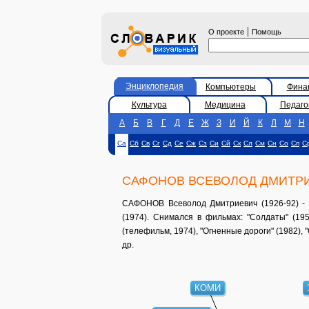
|
О проекте
Помощь
Энциклопедия
Компьютеры
Фина
Культура
Медицина
Педаго
А
Б
В
Г
Д
Е
Ж
З
И
Й
К
Л
М
Н
Са
Сб
Св
Сг
Сд
Се
Сж
Сз
Си
Сй
Ск
Сл
См
Сн
Со
Сп
С
САФОНОВ ВСЕВОЛОД ДМИТР
САФОНОВ Всеволод Дмитриевич (1926-92) - 
(1974). Снимался в фильмах: "Солдаты" (1957
(телефильм, 1974), "Огненные дороги" (1982), 
др.
КОМИ