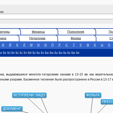
ощь
ьютеры
Финансы
Психология
Пр
цина
Педагогика
Физика
С
И
Й
К
Л
М
Н
О
П
Р
С
Т
У
Ф
Х
Ц
Ч
Бн
Бо
Бп
Бр
Бс
Бт
Бу
Бф
Бх
Бц
Бч
Бш
Бщ
Бъ
Бы
Бь
Бэ
Бю
Бя
нка, выдававшаяся монголо-татарскими ханами в 13-15 вв. как верительная
еными узорами. Басменное тиснение было распространено в России в 13-17 в
ВСТУПЛЕНИЕ
ЛИЦО
ФОЛЬГА
ПРЕС
ДОКУМЕНТ