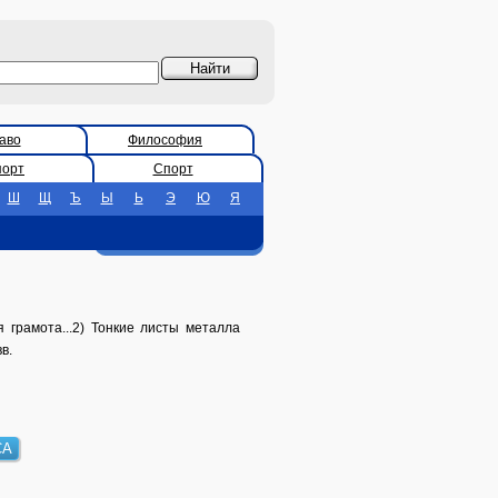
аво
Философия
порт
Спорт
Ш
Щ
Ъ
Ы
Ь
Э
Ю
Я
 грамота...2) Тонкие листы металла
в.
СА