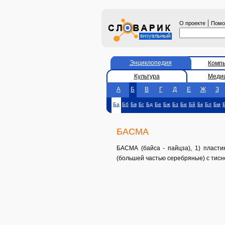
|
О проекте
Пом
Энциклопедия
Комп
Культура
Меди
А
Б
В
Г
Д
Е
Ж
З
Ба
Бб
Бв
Бг
Бд
Бе
Бж
Бз
Би
Бй
Бк
Бл
Бм
БАСМА
БАСМА (байса - пайцза), 1) пласти
(большей частью серебряные) с тисн