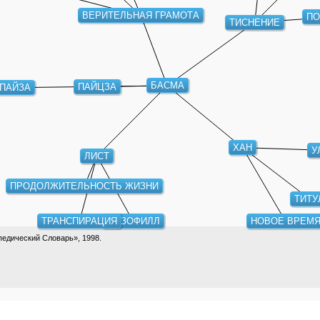
ВЕРИТЕЛЬНАЯ ГРАМОТА
ПО
ТИСНЕНИЕ
БАСМА
ПАЙЦЗА
ПАЙЗА
ХАН
У
ЛИСТ
ПРОДОЛЖИТЕЛЬНОСТЬ ЖИЗНИ
ТИТУ
ТРАНСПИРАЦИЯ
МЕЗОФИЛЛ
НОВОЕ ВРЕМЯ
едический Словарь», 1998.