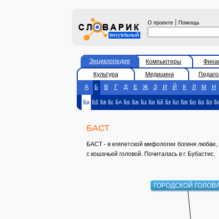
|
О проекте
Помощь
Энциклопедия
Компьютеры
Фина
Культура
Медицина
Педаго
А
Б
В
Г
Д
Е
Ж
З
И
Й
К
Л
М
Н
Ба
Бб
Бв
Бг
Бд
Бе
Бж
Бз
Би
Бй
Бк
Бл
Бм
Бн
Бо
Бп
Б
БАСТ
БАСТ - в египетской мифологии богиня любви,
с кошачьей головой. Почиталась в г. Бубастис.
ГОРОДСКОЙ ГОЛОВ