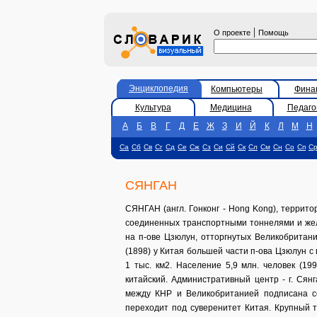
|
О проекте
Помощь
Энциклопедия
Компьютеры
Фина
Культура
Медицина
Педаго
А
Б
В
Г
Д
Е
Ж
З
И
Й
К
Л
М
Н
Са
Сб
Св
Сг
Сд
Се
Сж
Сз
Си
Сй
Ск
Сл
См
Сн
Со
Сп
С
СЯНГАН
СЯНГАН (англ. Гонконг - Hong Kong), территор
соединенных транспортными тоннелями и жел
на п-ове Цзюлун, отторгнутых Великобритани
(1898) у Китая большей части п-ова Цзюлун с
1 тыс. км2. Население 5,9 млн. человек (19
китайский. Административный центр - г. Сян
между КНР и Великобританией подписана с
переходит под суверенитет Китая. Крупный