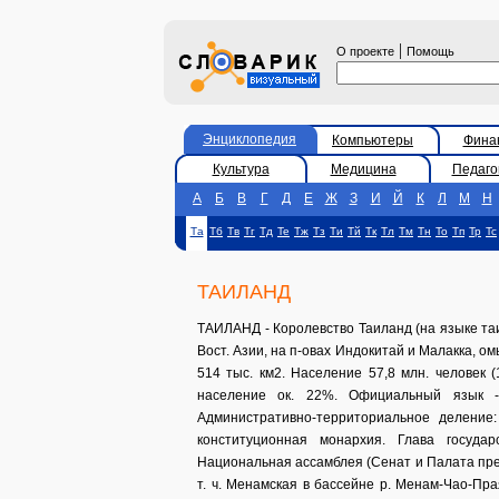
|
О проекте
Помощь
Энциклопедия
Компьютеры
Фина
Культура
Медицина
Педаго
А
Б
В
Г
Д
Е
Ж
З
И
Й
К
Л
М
Н
Та
Тб
Тв
Тг
Тд
Те
Тж
Тз
Ти
Тй
Тк
Тл
Тм
Тн
То
Тп
Тр
Тс
ТАИЛАНД
ТАИЛАНД - Королевство Таиланд (на языке таи 
Вост. Азии, на п-овах Индокитай и Малакка, о
514 тыс. км2. Население 57,8 млн. человек (1
население ок. 22%. Официальный язык - 
Административно-территориальное деление:
конституционная монархия. Глава государ
Национальная ассамблея (Сенат и Палата пре
т. ч. Менамская в бассейне р. Менам-Чао-Пра