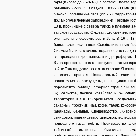
горы (высота до 2576 м), на востоке - плато 
равнинах 22-29 .С. Осадков 1000-2000 мм (в
Меконг. Тропические леса (ок. 25% территории
др.; многочисленные заповедники. Первые гос
13 в. проникшие с севера тайские племена за
тайское государство Сукотаи. Его сменило ко
окончательно оформилась в 15 в. В 16 и 18
бирманской оккупацией. Освободительную борьбу
Сиамом были заключены неравноправные догов
вв. проведены крестьянская и др. реформы. 
была провозглашена конституционная монархи
войне Таиланд участвовал на стороне Японии. 
к власти пришел Национальный совет п
правительство распущены, на Национальны
парламента.Таиланд - аграрная страна с инт
%): сельское, лесное хозяйство и рыболов
территории, в т. ч. 1/5 орошается. Возделываю
сахарный тростник, чай, кофе, табак, кокосо
(ананасы, бананы). Овощеводство. Животно
свинцовой, марганцевых, цинковой, вольфрам
природного газа, нефти. Производство элек
табачная), текстильная, бумажная, цем
нефтехимическая промышленность. Длина (19