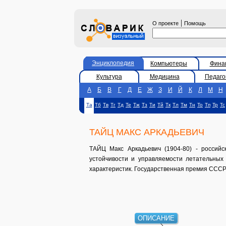
|
О проекте
Помощь
Энциклопедия
Компьютеры
Фина
Культура
Медицина
Педаго
А
Б
В
Г
Д
Е
Ж
З
И
Й
К
Л
М
Н
Та
Тб
Тв
Тг
Тд
Те
Тж
Тз
Ти
Тй
Тк
Тл
Тм
Тн
То
Тп
Тр
Тс
ТАЙЦ МАКС АРКАДЬЕВИЧ
ТАЙЦ Макс Аркадьевич (1904-80) - россий
устойчивости и управляемости летательных
характеристик. Государственная премия СССР 
ОПИСАНИЕ