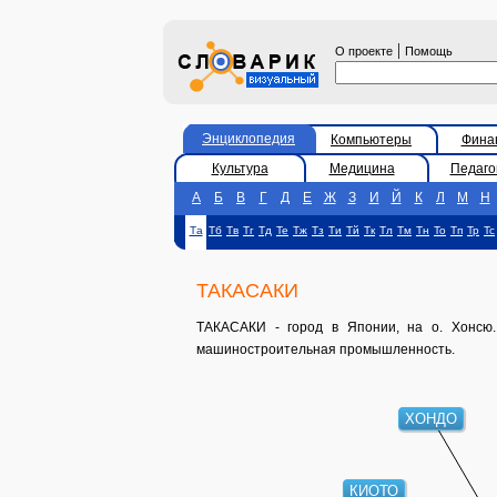
|
О проекте
Помощь
Энциклопедия
Компьютеры
Фина
Культура
Медицина
Педаго
А
Б
В
Г
Д
Е
Ж
З
И
Й
К
Л
М
Н
Та
Тб
Тв
Тг
Тд
Те
Тж
Тз
Ти
Тй
Тк
Тл
Тм
Тн
То
Тп
Тр
Тс
ТАКАСАКИ
ТАКАСАКИ - город в Японии, на о. Хонсю. 
машиностроительная промышленность.
ХОНДО
КИОТО