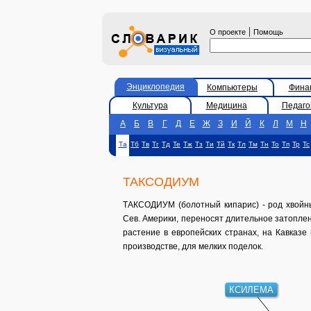
|
О проекте
Помощь
Энциклопедия
Компьютеры
Фина
Культура
Медицина
Педаго
А
Б
В
Г
Д
Е
Ж
З
И
Й
К
Л
М
Н
Та
Тб
Тв
Тг
Тд
Те
Тж
Тз
Ти
Тй
Тк
Тл
Тм
Тн
То
Тп
Тр
Тс
ТАКСОДИУМ
ТАКСОДИУМ (болотный кипарис) - род хвойных
Сев. Америки, переносят длительное затопле
растение в европейских странах, на Кавказе
производстве, для мелких поделок.
КСИЛЕМА