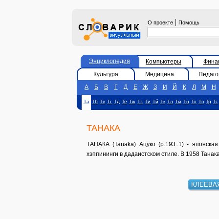
|
О проекте
Помощь
Энциклопедия
Компьютеры
Фина
Культура
Медицина
Педаго
А
Б
В
Г
Д
Е
Ж
З
И
Й
К
Л
М
Н
Та
Тб
Тв
Тг
Тд
Те
Тж
Тз
Ти
Тй
Тк
Тл
Тм
Тн
То
Тп
Тр
Тс
ТАНАКА
ТАНАКА (Tanaka) Ацуко (р.193..1) - японска
хэппининги в дадаистском стиле. В 1958 Танак
КЛЕЕВА