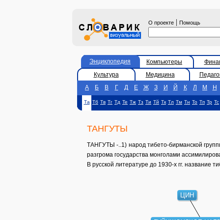
|
О проекте
Помощь
Энциклопедия
Компьютеры
Фина
Культура
Медицина
Педаго
А
Б
В
Г
Д
Е
Ж
З
И
Й
К
Л
М
Н
Та
Тб
Тв
Тг
Тд
Те
Тж
Тз
Ти
Тй
Тк
Тл
Тм
Тн
То
Тп
Тр
Тс
ТАНГУТЫ
ТАНГУТЫ -..1) народ тибето-бирманской группы
разгрома государства монголами ассимилирован
В русской литературе до 1930-х гг. название т
ЦИН