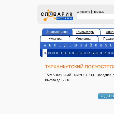
|
О проекте
Помощь
Энциклопедия
Компьютеры
Фина
Культура
Медицина
Педаго
А
Б
В
Г
Д
Е
Ж
З
И
Й
К
Л
М
Н
Та
Тб
Тв
Тг
Тд
Те
Тж
Тз
Ти
Тй
Тк
Тл
Тм
Тн
То
Тп
Тр
Тс
ТАРХАНКУТСКИЙ ПОЛУОСТРО
ТАРХАНКУТСКИЙ ПОЛУОСТРОВ - западная око
Высота до 179 м.
ВОДОПО