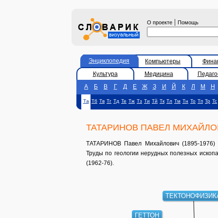
|
О проекте
Помощь
Энциклопедия
Компьютеры
Фина
Культура
Медицина
Педаго
А
Б
В
Г
Д
Е
Ж
З
И
Й
К
Л
М
Н
Та
Тб
Тв
Тг
Тд
Те
Тж
Тз
Ти
Тй
Тк
Тл
Тм
Тн
То
Тп
Тр
Тс
ТАТАРИНОВ ПАВЕЛ МИХАЙЛО
ТАТАРИНОВ Павел Михайлович (1895-1976) -
Труды по геологии нерудных полезных ископ
(1962-76).
ТЕКТОНОФИЗИК
ГЕТТОН