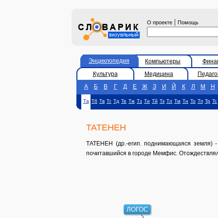
|
О проекте
Помощь
Энциклопедия
Компьютеры
Фина
Культура
Медицина
Педаго
А
Б
В
Г
Д
Е
Ж
З
И
Й
К
Л
М
Н
Та
Тб
Тв
Тг
Тд
Те
Тж
Тз
Ти
Тй
Тк
Тл
Тм
Тн
То
Тп
Тр
Тс
ТАТЕНЕН
ТАТЕНЕН (др.-егип. поднимающаяся земля) - 
почитавшийся в городе Мемфис. Отождествлялс
ЛОГОС