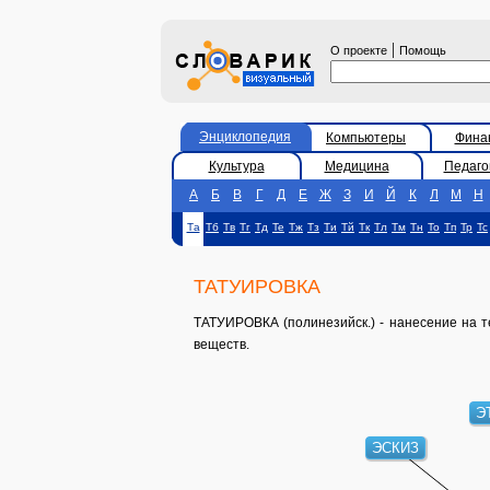
|
О проекте
Помощь
Энциклопедия
Компьютеры
Фина
Культура
Медицина
Педаго
А
Б
В
Г
Д
Е
Ж
З
И
Й
К
Л
М
Н
Та
Тб
Тв
Тг
Тд
Те
Тж
Тз
Ти
Тй
Тк
Тл
Тм
Тн
То
Тп
Тр
Тс
ТАТУИРОВКА
ТАТУИРОВКА (полинезийск.) - нанесение на т
веществ.
Э
ЭСКИЗ