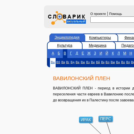
|
О проекте
Помощь
Энциклопедия
Компьютеры
Фина
Культура
Медицина
Педаго
А
Б
В
Г
Д
Е
Ж
З
И
Й
К
Л
М
Н
Ва
Вб
Вв
Вг
Вд
Ве
Вж
Вз
Ви
Вй
Вк
Вл
Вм
Вн
Во
Вп
В
ВАВИЛОНСКИЙ ПЛЕН
ВАВИЛОНСКИЙ ПЛЕН - период в истории дре
переселения части евреев в Вавилонию после
до возвращения их в Палестину после завоева
ПЕРС
ИРАК