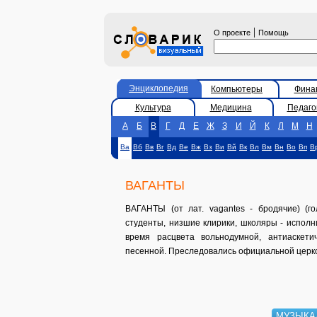
|
О проекте
Помощь
Энциклопедия
Компьютеры
Фина
Культура
Медицина
Педаго
А
Б
В
Г
Д
Е
Ж
З
И
Й
К
Л
М
Н
Ва
Вб
Вв
Вг
Вд
Ве
Вж
Вз
Ви
Вй
Вк
Вл
Вм
Вн
Во
Вп
В
ВАГАНТЫ
ВАГАНТЫ (от лат. vagantes - бродячие) (г
студенты, низшие клирики, школяры - исполн
время расцвета вольнодумной, антиаскети
песенной. Преследовались официальной церк
МУЗЫКА