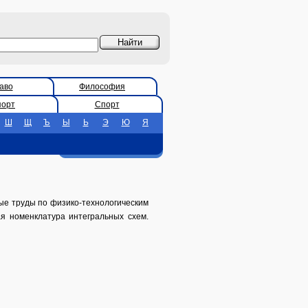
аво
Философия
порт
Спорт
Ш
Щ
Ъ
Ы
Ь
Э
Ю
Я
ные труды по физико-технологическим
я номенклатура интегральных схем.