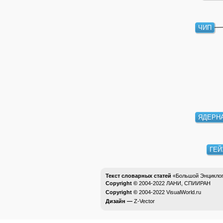
ЧИП
ЯДЕРН
ГЕЙ
Текст словарных статей
«Большой Энциклоп
Copyright ©
2004-2022
ЛАНИ, СПИИРАН
Copyright ©
2004-2022
VisualWorld.ru
Дизайн —
Z-Vector