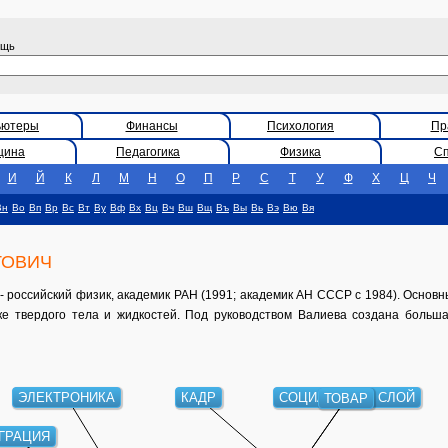
ощь
ьютеры
Финансы
Психология
Пр
цина
Педагогика
Физика
С
И
Й
К
Л
М
Н
О
П
Р
С
Т
У
Ф
Х
Ц
Ч
Вн
Во
Вп
Вр
Вс
Вт
Ву
Вф
Вх
Вц
Вч
Вш
Вщ
Въ
Вы
Вь
Вэ
Вю
Вя
ТОВИЧ
- российский физик, академик РАН (1991; академик АН СССР с 1984). Основ
ке твердого тела и жидкостей. Под руководством Валиева создана больша
ЭЛЕКТРОНИКА
КАДР
СОЦИАЛЬНЫЙ СЛОЙ
ТОВАР
ГРАЦИЯ