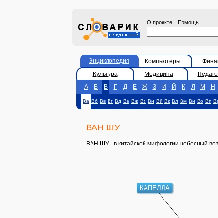
|
О проекте
Помощь
Энциклопедия
Компьютеры
Фина
Культура
Медицина
Педаго
А
Б
В
Г
Д
Е
Ж
З
И
Й
К
Л
М
Н
Ва
Вб
Вв
Вг
Вд
Ве
Вж
Вз
Ви
Вй
Вк
Вл
Вм
Вн
Во
Вп
В
ВАН ШУ
ВАН ШУ - в китайской мифологии небесный воз
КАПЕЛЛА