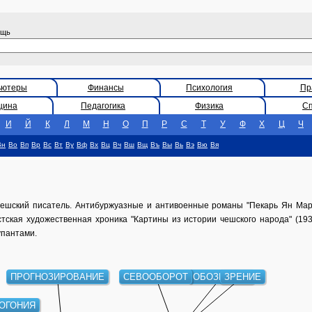
ощь
ьютеры
Финансы
Психология
Пр
цина
Педагогика
Физика
С
И
Й
К
Л
М
Н
О
П
Р
С
Т
У
Ф
Х
Ц
Ч
Вн
Во
Вп
Вр
Вс
Вт
Ву
Вф
Вх
Вц
Вч
Вш
Вщ
Въ
Вы
Вь
Вэ
Вю
Вя
ешский писатель. Антибуржуазные и антивоенные романы "Пекарь Ян Марг
истская художественная хроника "Картины из истории чешского народа" (19
упантами.
ПРОГНОЗИРОВАНИЕ
СЕВООБОРОТ
ОБОЗРЕНИЕ
ЗРЕНИЕ
ОГОНИЯ