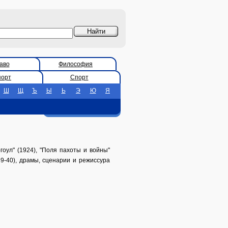
аво
Философия
порт
Спорт
Ш
Щ
Ъ
Ы
Ь
Э
Ю
Я
оул" (1924), "Поля пахоты и войны"
39-40), драмы, сценарии и режиссура