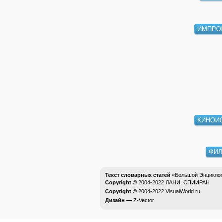
ИМПРО
КИНОИ
ФИ
Текст словарных статей
«Большой Энциклоп
Copyright ©
2004-2022
ЛАНИ, СПИИРАН
Copyright ©
2004-2022
VisualWorld.ru
Дизайн —
Z-Vector