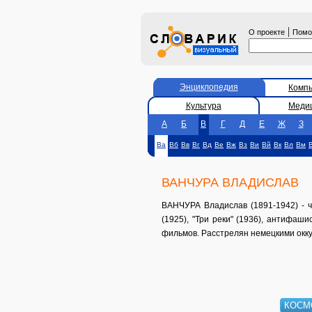
|
О проекте
Пом
Энциклопедия
Комп
Культура
Меди
А
Б
В
Г
Д
Е
Ж
З
Ва
Вб
Вв
Вг
Вд
Ве
Вж
Вз
Ви
Вй
Вк
Вл
Вм
ВАНЧУРА ВЛАДИСЛАВ
ВАНЧУРА Владислав (1891-1942) - ч
(1925), "Три реки" (1936), антифаш
фильмов. Расстрелян немецкими окк
КОСМ