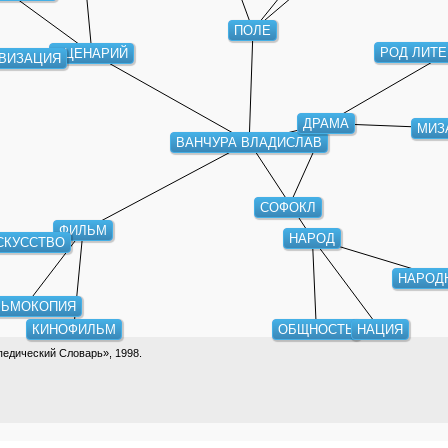
ПОЛЕ
РОД ЛИТ
СЦЕНАРИЙ
ВИЗАЦИЯ
ДРАМА
МИЗ
ВАНЧУРА ВЛАДИСЛАВ
СОФОКЛ
ФИЛЬМ
НАРОД
СКУССТВО
НАРОД
ЛЬМОКОПИЯ
КИНОФИЛЬМ
ОБЩНОСТЬ
НАЦИЯ
едический Словарь», 1998.