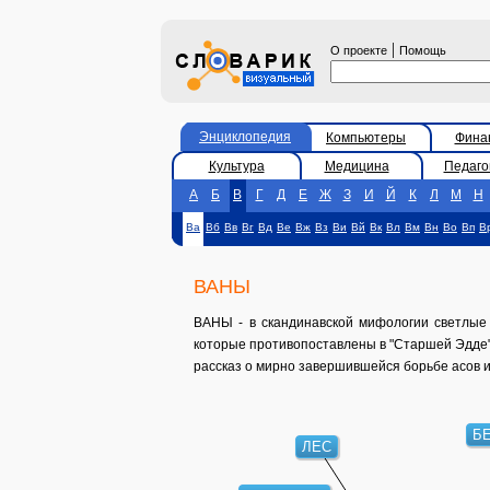
|
О проекте
Помощь
Энциклопедия
Компьютеры
Фина
Культура
Медицина
Педаго
А
Б
В
Г
Д
Е
Ж
З
И
Й
К
Л
М
Н
Ва
Вб
Вв
Вг
Вд
Ве
Вж
Вз
Ви
Вй
Вк
Вл
Вм
Вн
Во
Вп
В
ВАНЫ
ВАНЫ - в скандинавской мифологии светлые 
которые противопоставлены в "Старшей Эдде"
рассказ о мирно завершившейся борьбе асов и
Б
ЛЕС