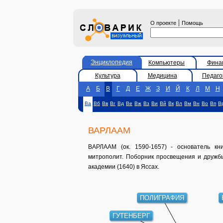
|
О проекте
Помощь
Энциклопедия
Компьютеры
Фина
Культура
Медицина
Педаго
А
Б
В
Г
Д
Е
Ж
З
И
Й
К
Л
М
Н
Ва
Вб
Вв
Вг
Вд
Ве
Вж
Вз
Ви
Вй
Вк
Вл
Вм
Вн
Во
Вп
В
ВАРЛААМ
ВАРЛААМ (ок. 1590-1657) - основатель кни
митрополит. Поборник просвещения и дружбы
академии (1640) в Яссах.
ПОЛИГРАФИЯ
ГУТЕНБЕРГ