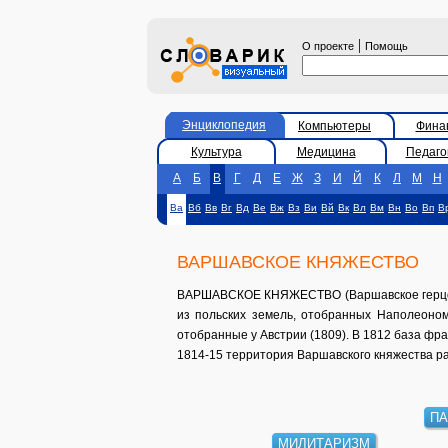
|
О проекте
Помощь
Энциклопедия
Компьютеры
Фина
Культура
Медицина
Педаго
А
Б
В
Г
Д
Е
Ж
З
И
Й
К
Л
М
Н
Ва
Вб
Вв
Вг
Вд
Ве
Вж
Вз
Ви
Вй
Вк
Вл
Вм
Вн
Во
Вп
В
ВАРШАВСКОЕ КНЯЖЕСТВО
ВАРШАВСКОЕ КНЯЖЕСТВО (Варшавское герцогст
из польских земель, отобранных Наполеоном
отобранные у Австрии (1809). В 1812 база фр
1814-15 территория Варшавского княжества ра
П
МИЛИТАРИЗМ