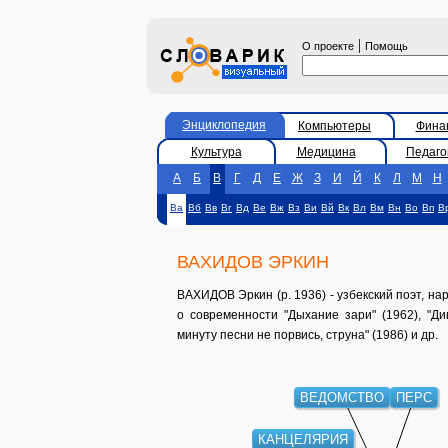
|
О проекте
Помощь
Энциклопедия
Компьютеры
Фина
Культура
Медицина
Педаго
А
Б
В
Г
Д
Е
Ж
З
И
Й
К
Л
М
Н
Ва
Вб
Вв
Вг
Вд
Ве
Вж
Вз
Ви
Вй
Вк
Вл
Вм
Вн
Во
Вп
В
ВАХИДОВ ЭРКИН
ВАХИДОВ Эркин (р. 1936) - узбекский поэт, на
о современности "Дыхание зари" (1962), "Ди
минуту песни не порвись, струна" (1986) и др.
ВЕДОМСТВО
ПЕРС
КАНЦЕЛЯРИЯ