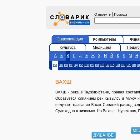
|
О проекте
Помощь
Энциклопедия
Компьютеры
Фина
Культура
Медицина
Педаго
А
Б
В
Г
Д
Е
Ж
З
И
Й
К
Л
М
Н
Ва
Вб
Вв
Вг
Вд
Ве
Вж
Вз
Ви
Вй
Вк
Вл
Вм
Вн
Во
Вп
В
ВАХШ
ВАХШ - река в Таджикистане, правая составл
Образуется слиянием рек Кызылсу и Муксу и
получает название Вахш. Средний расход вод
Судоходна в низовьях. На Вахше - Нурекская, Го
М
ДУШАНБЕ