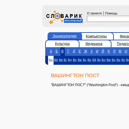
|
О проекте
Помощь
Энциклопедия
Компьютеры
Фина
Культура
Медицина
Педаго
А
Б
В
Г
Д
Е
Ж
З
И
Й
К
Л
М
Н
Ва
Вб
Вв
Вг
Вд
Ве
Вж
Вз
Ви
Вй
Вк
Вл
Вм
Вн
Во
Вп
В
ВАШИНГТОН ПОСТ
"ВАШИНГТОН ПОСТ" ("Washington Post") - ежед