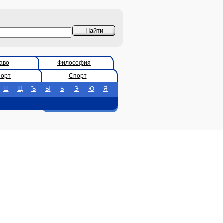
аво
Философия
порт
Спорт
Ш
Щ
Ъ
Ы
Ь
Э
Ю
Я