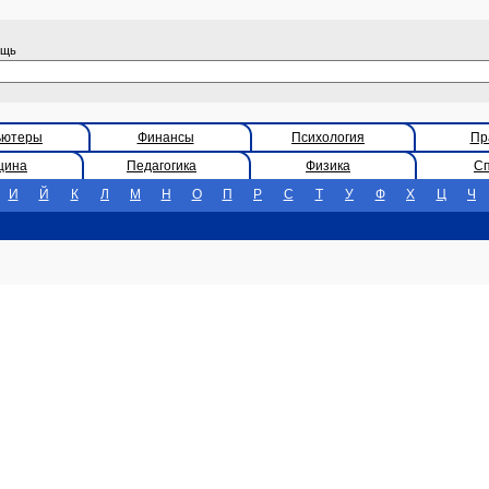
ощь
ьютеры
Финансы
Психология
Пр
цина
Педагогика
Физика
С
И
Й
К
Л
М
Н
О
П
Р
С
Т
У
Ф
Х
Ц
Ч