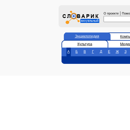
|
О проекте
Пом
Энциклопедия
Комп
Культура
Меди
А
Б
В
Г
Д
Е
Ж
З