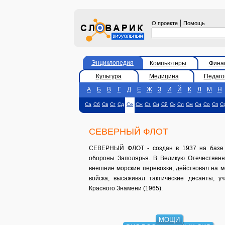
|
О проекте
Помощь
Энциклопедия
Компьютеры
Фина
Культура
Медицина
Педаго
А
Б
В
Г
Д
Е
Ж
З
И
Й
К
Л
М
Н
Са
Сб
Св
Сг
Сд
Се
Сж
Сз
Си
Сй
Ск
Сл
См
Сн
Со
Сп
С
СЕВЕРНЫЙ ФЛОТ
СЕВЕРНЫЙ ФЛОТ - создан в 1937 на базе 
обороны Заполярья. В Великую Отечественн
внешние морские перевозки, действовал на м
войска, высаживал тактические десанты, у
Красного Знамени (1965).
МОЩИ