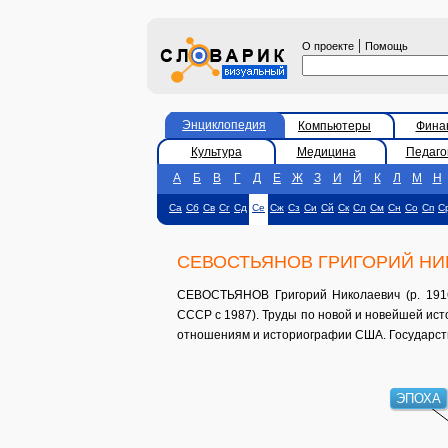
|
О проекте
Помощь
Энциклопедия
Компьютеры
Фина
Культура
Медицина
Педаго
А
Б
В
Г
Д
Е
Ж
З
И
Й
К
Л
М
Н
Са
Сб
Св
Сг
Сд
Се
Сж
Сз
Си
Сй
Ск
Сл
См
Сн
Со
Сп
С
СЕВОСТЬЯНОВ ГРИГОРИЙ НИ
СЕВОСТЬЯНОВ Григорий Николаевич (р. 1916)
СССР с 1987). Труды по новой и новейшей ис
отношениям и историографии США. Государст
ЭПОХА