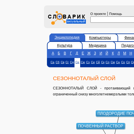
|
О проекте
Помощь
Энциклопедия
Компьютеры
Фина
Культура
Медицина
Педаго
А
Б
В
Г
Д
Е
Ж
З
И
Й
К
Л
М
Н
Са
Сб
Св
Сг
Сд
Се
Сж
Сз
Си
Сй
Ск
Сл
См
Сн
Со
Сп
С
СЕЗОННОТАЛЫЙ СЛОЙ
СЕЗОННОТАЛЫЙ СЛОЙ - протаивающий в 
ограниченный снизу многолетнемерзлыми тол
ПЛОДОРОДИЕ П
ПОЧВЕННЫЙ РАСТВОР