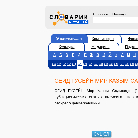
|
О проекте
Помощь
Энциклопедия
Компьютеры
Фина
Культура
Медицина
Педаго
А
Б
В
Г
Д
Е
Ж
З
И
Й
К
Л
М
Н
Са
Сб
Св
Сг
Сд
Се
Сж
Сз
Си
Сй
Ск
Сл
См
Сн
Со
Сп
С
СЕИД ГУСЕЙН МИР КАЗЫМ С
СЕИД ГУСЕЙН Мир Казым Садыгзаде (188
публицистических статьях высмеивал неве
раскрепощение женщины.
СМЫСЛ