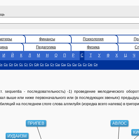
ощь
ьютеры
Финансы
Психология
Пр
цина
Педагогика
Физика
С
И
Й
К
Л
М
Н
О
П
Р
С
Т
У
Ф
Х
Ц
Ч
Сн
Со
Сп
Ср
Сс
Ст
Су
Сф
Сх
Сц
Сч
Сш
Сщ
Съ
Сы
Сь
Сэ
Сю
Ся
. sequentia - последовательность) -1) проведение мелодического оборот
ал выше или ниже первоначального или (в последующих звеньях) предыдущ
биляций на последнем слоге слова аллилуйя (изредка всего напева) в григор
ПРИПЕВ
АВЛОС
КИ
ИУДАИЗМ