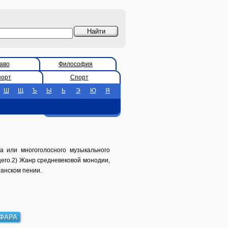
аво
Философия
порт
Спорт
Ш
Щ
Ъ
Ы
Ь
Э
Ю
Я
а или многоголосного музыкального
его.2) Жанр средневековой монодии,
ианском пении.
ФАРА