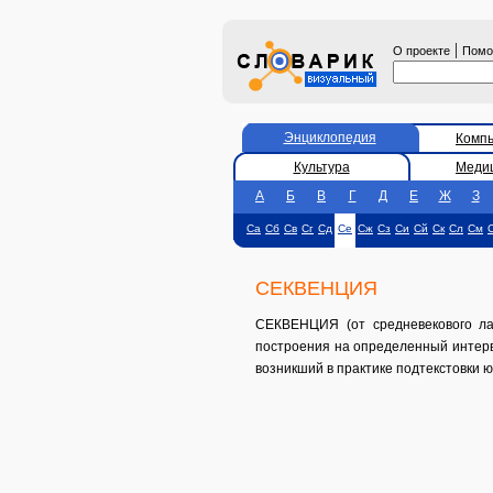
|
О проекте
Пом
Энциклопедия
Комп
Культура
Меди
А
Б
В
Г
Д
Е
Ж
З
Са
Сб
Св
Сг
Сд
Се
Сж
Сз
Си
Сй
Ск
Сл
См
СЕКВЕНЦИЯ
СЕКВЕНЦИЯ (от средневекового лат
построения на определенный интерв
возникший в практике подтекстовки ю