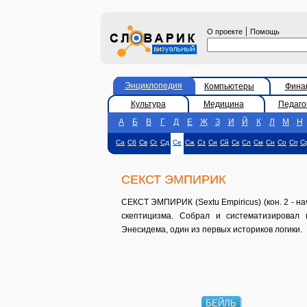
|
О проекте
Помощь
Энциклопедия
Компьютеры
Фина
Культура
Медицина
Педаго
А
Б
В
Г
Д
Е
Ж
З
И
Й
К
Л
М
Н
Са
Сб
Св
Сг
Сд
Се
Сж
Сз
Си
Сй
Ск
Сл
См
Сн
Со
Сп
С
СЕКСТ ЭМПИРИК
СЕКСТ ЭМПИРИК (Sextu Empiricus) (кон. 2 - на
скептицизма. Собрал и систематизировал 
Энесидема, один из первых историков логики.
БЕЙЛЬ