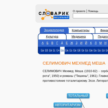
|
О проекте
Помощь
Энциклопедия
Компьютеры
Фина
Культура
Медицина
Педаго
А
Б
В
Г
Д
Е
Ж
З
И
Й
К
Л
М
Н
Са
Сб
Св
Сг
Сд
Се
Сж
Сз
Си
Сй
Ск
Сл
См
Сн
Со
Сп
С
СЕЛИМОВИЧ МЕХМЕД МЕША
СЕЛИМОВИЧ Мехмед Меша (1910-82) - сербск
рота", 1950) и романы ("Тишины", 1961). Главн
противостояние тоталитаризму. Эссе. Литерат
ТОТАЛЬНЫЙ
АВТОРИТАРИЗМ