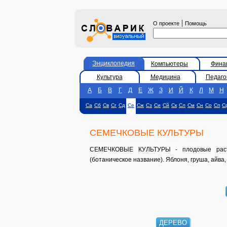
|
О проекте
Помощь
Энциклопедия
Компьютеры
Фина
Культура
Медицина
Педаго
А
Б
В
Г
Д
Е
Ж
З
И
Й
К
Л
М
Н
Са
Сб
Св
Сг
Сд
Се
Сж
Сз
Си
Сй
Ск
Сл
См
Сн
Со
Сп
С
СЕМЕЧКОВЫЕ КУЛЬТУРЫ
СЕМЕЧКОВЫЕ КУЛЬТУРЫ - плодовые раст
(ботаническое название). Яблоня, груша, айва, 
ДЕРЕВО