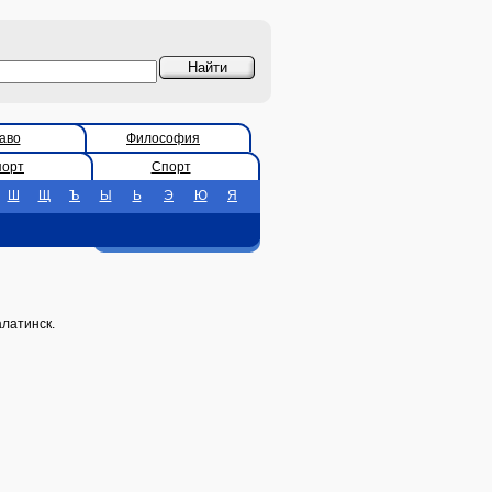
аво
Философия
порт
Спорт
Ш
Щ
Ъ
Ы
Ь
Э
Ю
Я
алатинск.