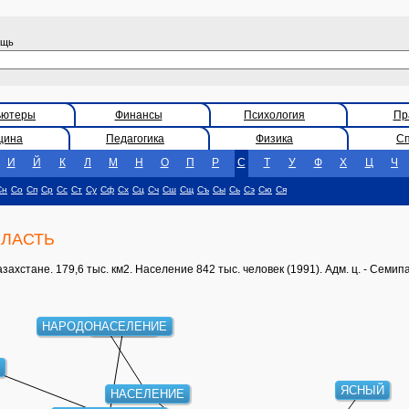
ощь
ьютеры
Финансы
Психология
Пр
цина
Педагогика
Физика
С
И
Й
К
Л
М
Н
О
П
Р
С
Т
У
Ф
Х
Ц
Ч
Сн
Со
Сп
Ср
Сс
Ст
Су
Сф
Сх
Сц
Сч
Сш
Сщ
Съ
Сы
Сь
Сэ
Сю
Ся
ЛАСТЬ
тане. 179,6 тыс. км2. Население 842 тыс. человек (1991). Адм. ц. - Семип
НАРОДОНАСЕЛЕНИЕ
ПОЛИГОН
ЯСНЫЙ
НАСЕЛЕНИЕ