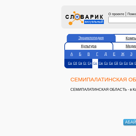
|
О проекте
Пом
Энциклопедия
Комп
Культура
Меди
А
Б
В
Г
Д
Е
Ж
З
Са
Сб
Св
Сг
Сд
Се
Сж
Сз
Си
Сй
Ск
Сл
См
СЕМИПАЛАТИНСКАЯ ОБ
СЕМИПАЛАТИНСКАЯ ОБЛАСТЬ - в Казахс
АБАЙ