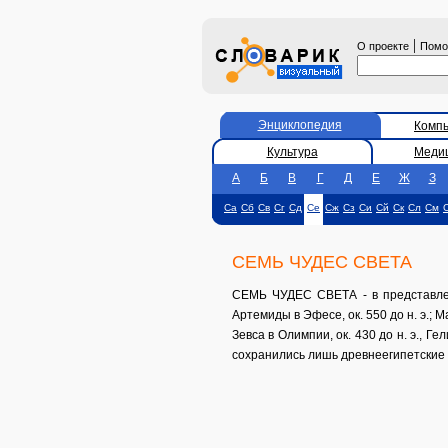
|
О проекте
Пом
Энциклопедия
Комп
Культура
Меди
А
Б
В
Г
Д
Е
Ж
З
Са
Сб
Св
Сг
Сд
Се
Сж
Сз
Си
Сй
Ск
Сл
См
СЕМЬ ЧУДЕС СВЕТА
СЕМЬ ЧУДЕС СВЕТА - в представлен
Артемиды в Эфесе, ок. 550 до н. э.; Ма
Зевса в Олимпии, ок. 430 до н. э., Гел
сохранились лишь древнеегипетские