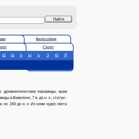
аво
Философия
порт
Спорт
Ш
Щ
Ъ
Ы
Ь
Э
Ю
Я
: древнеегипетские пирамиды; храм
иды в Вавилоне, 7 в. до н. э.; статуи -
и, ок. 280 до н. э. Из семи чудес света