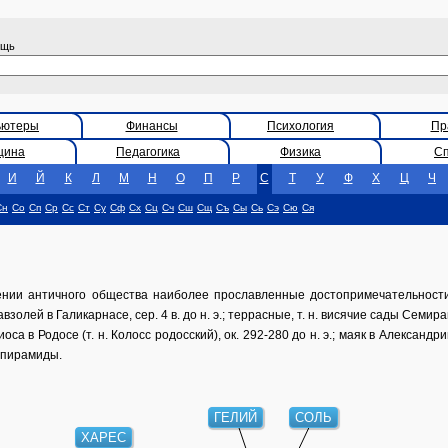
ощь
ьютеры
Финансы
Психология
Пр
цина
Педагогика
Физика
С
И
Й
К
Л
М
Н
О
П
Р
С
Т
У
Ф
Х
Ц
Ч
Сн
Со
Сп
Ср
Сс
Ст
Су
Сф
Сх
Сц
Сч
Сш
Сщ
Съ
Сы
Сь
Сэ
Сю
Ся
ии античного общества наиболее прославленные достопримечательности
взолей в Галикарнасе, сер. 4 в. до н. э.; террасные, т. н. висячие сады Семирам
иоса в Родосе (т. н. Колосс родосский), ок. 292-280 до н. э.; маяк в Александри
 пирамиды.
ГЕЛИЙ
СОЛЬ
ХАРЕС