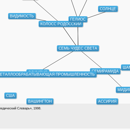
СОЛНЦЕ
ВИДИМОСТЬ
ГЕЛИОС
КОЛОСС РОДОССКИЙ
СЕМЬ ЧУДЕС СВЕТА
ША
СЕМИРАМИДА
ОЛИМПИЯ
ЕТАЛЛООБРАБАТЫВАЮЩАЯ ПРОМЫШЛЕННОСТЬ
МИДИ
США
ВАШИНГТОН
АССИРИЯ
едический Словарь», 1998.