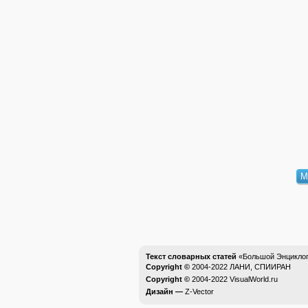
М
Текст словарных статей
«Большой Энциклоп
Copyright ©
2004-2022
ЛАНИ, СПИИРАН
Copyright ©
2004-2022
VisualWorld.ru
Дизайн —
Z-Vector