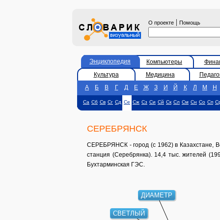
|
О проекте
Помощь
Энциклопедия
Компьютеры
Фина
Культура
Медицина
Педаго
А
Б
В
Г
Д
Е
Ж
З
И
Й
К
Л
М
Н
Са
Сб
Св
Сг
Сд
Се
Сж
Сз
Си
Сй
Ск
Сл
См
Сн
Со
Сп
С
СЕРЕБРЯНСК
СЕРЕБРЯНСК - город (с 1962) в Казахстане, 
станция (Серебрянка). 14,4 тыс. жителей (1
Бухтарминская ГЭС.
ДИАМЕТР
СВЕТЛЫЙ