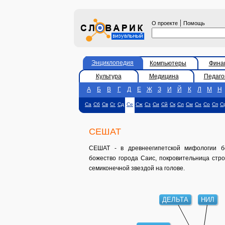
|
О проекте
Помощь
Энциклопедия
Компьютеры
Фина
Культура
Медицина
Педаго
А
Б
В
Г
Д
Е
Ж
З
И
Й
К
Л
М
Н
Са
Сб
Св
Сг
Сд
Се
Сж
Сз
Си
Сй
Ск
Сл
См
Сн
Со
Сп
С
СЕШАТ
СЕШАТ - в древнеегипетской мифологии бо
божество города Саис, покровительница стр
семиконечной звездой на голове.
НИЛ
ДЕЛЬТА