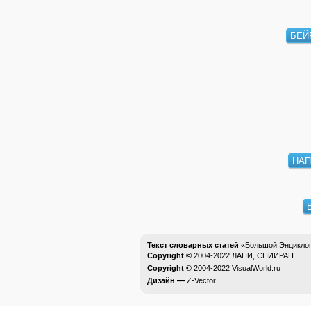
БЕЙ
НА
Текст словарных статей
«Большой Энциклоп
Copyright ©
2004-2022
ЛАНИ, СПИИРАН
Copyright ©
2004-2022
VisualWorld.ru
Дизайн —
Z-Vector