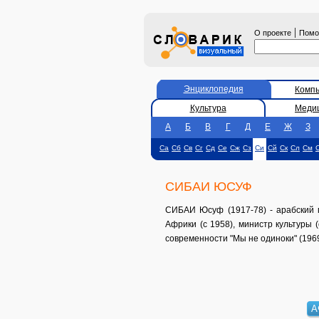
|
О проекте
Пом
Энциклопедия
Комп
Культура
Меди
А
Б
В
Г
Д
Е
Ж
З
Са
Сб
Св
Сг
Сд
Се
Сж
Сз
Си
Сй
Ск
Сл
См
СИБАИ ЮСУФ
СИБАИ Юсуф (1917-78) - арабский 
Африки (с 1958), министр культуры 
современности "Мы не одиноки" (1969)
А