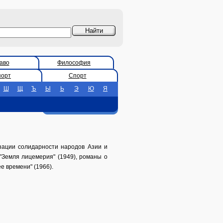
аво
Философия
порт
Спорт
Ш
Щ
Ъ
Ы
Ь
Э
Ю
Я
зации солидарности народов Азии и
 "Земля лицемерия" (1949), романы о
е времени" (1966).