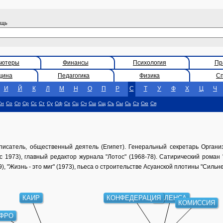
ощь
ьютеры
Финансы
Психология
Пр
цина
Педагогика
Физика
С
И
Й
К
Л
М
Н
О
П
Р
С
Т
У
Ф
Х
Ц
Ч
Сн
Со
Сп
Ср
Сс
Ст
Су
Сф
Сх
Сц
Сч
Сш
Сщ
Съ
Сы
Сь
Сэ
Сю
Ся
писатель, общественный деятель (Египет). Генеральный секретарь Органи
(с 1973), главный редактор журнала "Лотос" (1968-78). Сатирический роман
, "Жизнь - это миг" (1973), пьеса о строительстве Асуанской плотины "Сильне
КАИР
КОНФЕДЕРАЦИЯ
ВАЛЕНСА
КОМИССИЯ
ФРО