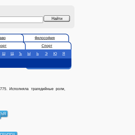
аво
Философия
порт
Спорт
Ш
Щ
Ъ
Ы
Ь
Э
Ю
Я
1775. Исполняла трагедийные роли,
ЬЯ
ГРУППА