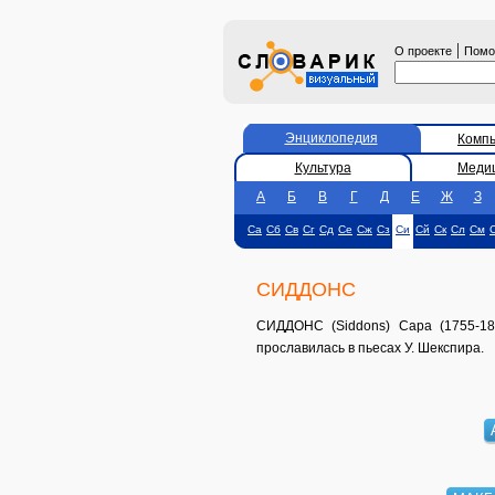
|
О проекте
Пом
Энциклопедия
Комп
Культура
Меди
А
Б
В
Г
Д
Е
Ж
З
Са
Сб
Св
Сг
Сд
Се
Сж
Сз
Си
Сй
Ск
Сл
См
СИДДОНС
СИДДОНС (Siddons) Сара (1755-183
прославилась в пьесах У. Шекспира.