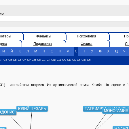
ощь
ьютеры
Финансы
Психология
Пр
цина
Педагогика
Физика
С
И
Й
К
Л
М
Н
О
П
Р
С
Т
У
Ф
Х
Ц
Ч
Сн
Со
Сп
Ср
Сс
Ст
Су
Сф
Сх
Сц
Сч
Сш
Сщ
Съ
Сы
Сь
Сэ
Сю
Ся
1) - английская актриса. Из артистической семьи Кембл. На сцене с 
ЮЛИЙ ЦЕЗАРЬ
ПАТРИАРХАЛЬНАЯ СЕМ
МОНОГАМИЯ
АДОНИС
МАЛАЯ 