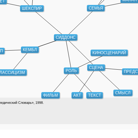
ЕТ
СЕМЬЯ
ШЕКСПИР
СИДДОНС
КЕМБЛ
П
КИНОСЦЕНАРИЙ
СЦЕНА
РОЛЬ
ПРЕДС
ЛАССИЦИЗМ
СМЫСЛ
ФИЛЬМ
АКТ
ТЕКСТ
едический Словарь», 1998.