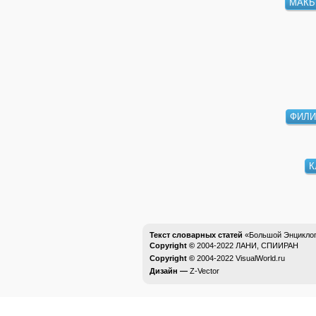
МАКБ
ФИЛИ
К
Текст словарных статей
«Большой Энциклоп
Copyright ©
2004-2022
ЛАНИ, СПИИРАН
Copyright ©
2004-2022
VisualWorld.ru
Дизайн —
Z-Vector